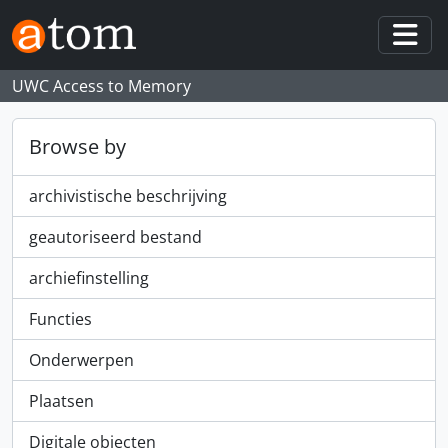
Skip to main content
Togg
UWC Access to Memory
Browse by
archivistische beschrijving
geautoriseerd bestand
archiefinstelling
Functies
Onderwerpen
Plaatsen
Digitale objecten